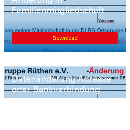
Familienmitgliedschaft
Download
Datenänderung Adresse
oder Bankverbindung
Download